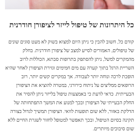
כל היתרונות של טיפול לייזר לציפורן חודרנית
קודם כל, חשוב להבין כי ניתן היום למצוא בשוק לא מעט סוגים שונים
של טיפולים, האמורים לסייע למצב של ציפורן חודרנית. בחלק
מהמקרים למשל, ניתן להסתפק בתרופות סבתא, הכוללות לרוב
השריית הרגל בתוך קערה עם מים חמימים וגזירת הציפורן לאחר שהיא
הופכת לרכה ונוחה יותר לעבודה. אך במקרים קשים יותר, רוב
הרופאים ממליצים על ניתוח כירורגי, במטרה להוציא את הציפורן
הבעייתית. כדאי לדעת כי באמצעות טיפול בלייזר ניתן להסיר את
החלק הבעייתי של הציפורן ובכך למנוע את המשך התפתחותה של
הדלקת באזור, ללא שום תופעות לוואי. הציפורן תמשיך לגדול בצורה
תקינה בסיום הטיפול, ובכך תאפשר למטופל לחזור לשגרת החיים ללא
שום סיבוכים מיותרים.