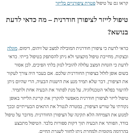
קראו גם על טיפול
פטרת ציפורניים בלייזר
טיפול לייזר לציפורן חודרנית – מה כדאי לדעת
בנושא?
כדאי לדעת כי ציפורן חודרנית המובילה למצב של זיהום, דימום,
מוגלה
ובצקות, מחייבת טיפול מקצועי ולא ניתן להסתפק בטיפול בייתי. כדאי
לדעת כי הזנחת המצב עלולה להוביל לנזק בלתי הפיכים, לכן אסור
בשום אופן לזלזל בציפורן החודרנית שלכם. אם בעבר היה צורך לעקור
את הציפורן, דבר שלא תמיד מנע את הישנות הבעיה, הרי שהיום ניתן
להיעזר בפלאי הטכנולוגיה, על מנת לפתור את הבעיה אחת ולתמיד.
טיפול לייזר לציפורן חודרנית מאפשר להקרין את קרינת הלייזר באופן
נקודתי על שורש הציפורן, במטרה לנטרל את התאים הבעייתיים ובכך
למנוע את הצמיחה הלא תקינה של הציפורן החודרנית. מדובר על טיפול
בודד, הפותר את הבעיה תוך דקות ספורות בלבד. הטיפול מתבצע
בהרדמה מקומית ולמחרת ניתן לחזור לשגרת החיים.