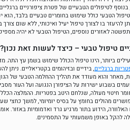
בנוסף לטיפולים הטבעיים של פטרת ציפורניים ברגליי
טיפול הטבעי כולל שימוש בחומרים טבעיים בלבד, הוא 
ן להיעזר בו לצורך טיפול יעיל ואיכותי, ללא שום צורך
פשטה לאזורים נוספים, הטיפול הטבעי לא יהיה מספיק 
ים טיפול טבעי – כיצד לעשות זאת נכון?
ילים ביותר, הינו טיפול הכולל שימוש בשמן עץ התה. מ
טריות ברגליים
, בידיים ובזיהומים בקטריאליים. ניתן 
ת, מאחר והוא מעודד את תהליך ההחלמה הטבעי של הגוף
 השמן 3 – 4 פעמים בשבוע ישירות על הציפורן הנגועה ועל העור
מר חיטוי מעולה, שנלחם היטב בפטריות. ההמלצה הכלל
שרים מהולים בחומץ על בסיס יומיומי, למשך כחצי שעה
האלוורה, הידוע בתור מרגיע גרד ואדמומיות באזור. או
לה להקל באופן משמעותי על התסמינים.