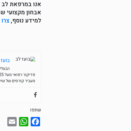
אנו במרפאת לב פ
אבחון מקצועי של
למידע נוסף,
צרו 
בועז 
הבעלים
פדיקור רפואי מעל 25 שנות נסיון, מנהל את לב פדיקור רפואי בבית הרופאים ריינס 18 תל אביב.
מעביר קורסים של שיטת
שתפו
sApp
il
acebook