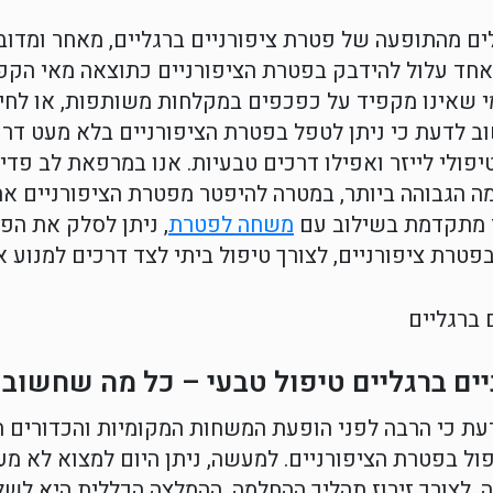
ים מהתופעה של פטרת ציפורניים ברגליים, מאחר ומדוב
אחד עלול להידבק בפטרת הציפורניים כתוצאה מאי הקפד
י שאינו מקפיד על כפכפים במקלחות משותפות, או לחיל
ב לדעת כי ניתן לטפל בפטרת הציפורניים בלא מעט דרכ
 טיפולי לייזר ואפילו דרכים טבעיות. אנו במרפאת לב פ
מה הגבוהה ביותר, במטרה להיפטר מפטרת הציפורניים א
זר מתקדמת בשילוב עם
משחה לפטרת
, ניתן לסלק את הפ
בפטרת ציפורניים, לצורך טיפול ביתי לצד דרכים למנוע
ים ברגליים טיפול טבעי – כל מה שחשוב
עת כי הרבה לפני הופעת המשחות המקומיות והכדורים ה
פול בפטרת הציפורניים. למעשה, ניתן היום למצוא לא מ
, לצורך זירוז תהליך ההחלמה. ההמלצה הכללית היא לשלב