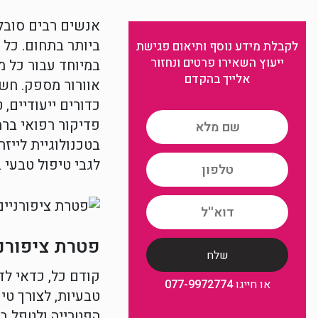
אנשים רבים סובל
ביותר בתחום. כל 
לקבלת מידע נוסף ותיאום פגישת
ייעוץ השאירו פרטים ונחזור
במיוחד עבור כל מ
אלייך בהקדם
אוורור מספק. חשו
כדורים ייעודיים,
פדיקור רפואי בר
בטכנולוגיית ליי
לגבי טיפול טבעי 
פטרת ציפורני
קודם כל, כדאי לד
או חייגו
077-9972774
טבעיות, לצורך טי
הפטרייה ולטפל בה