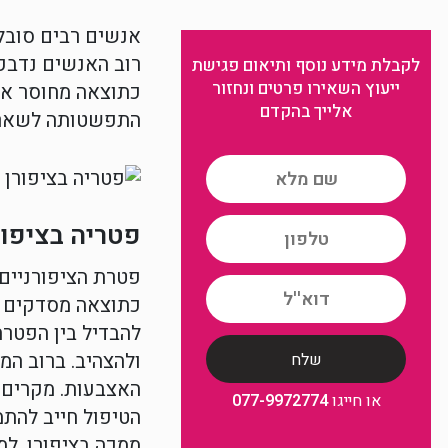
אנשים רבים סובלי
רוב האנשים נדבקי
לקבלת מידע נוסף ותיאום פגישת
ייעוץ השאירו פרטים ונחזור
כתוצאה מחוסר או
אלייך בהקדם
התפשטותה לשאר ה
פטריה בציפור
פטרת הציפורניים 
כתוצאה מסדקים וע
להבדיל בין הפטרת
ולהצהיב. ברוב המ
האצבעות. מקרים א
או חייגו
077-9972774
הטיפול חייב להתמ
ממכה בציפורן. ל