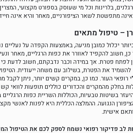
גלנים, בלרינות וכל מי שעוסק בספורט מקצועי, המצריך 
ינה מתפשטת לשאר הציפורניים, מאחר והיא אינה חייד
ן – טיפול מתאים
ותר יכלול כמובן מניעה, באמצעות הקפדה על נעליים נו
 כן, חשוב להקפיד לאוורר את כפות הרגליים, מאחר ונעי
ן לפתח פטרת. אך במידה וכבר נדבקתם, חשוב לדעת כי 
להשמיד את הפטרת, בשילוב עם משחה ייעודית. הטיפול
י רופאי העור. כמו כן, במקרים קשים יותר, ניתן לקבל מ
ות בחלק מהמקרים והכדורים כוללים תופעות לוואי קשו
היעזר בשיטות טבעיות, הכוללות השריית כפות הרגליים 
ציפורן הנגועה. ההמלצה הכללית היא לפנות לאנשי מקצ
תאם אישית.
 לב פדיקור רפואי נשמח לספק לכם את הטיפול המקיף