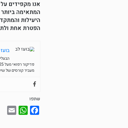
אנו מקפידים על 
היעילות והמתקדמ
הפטרת אחת ולתמי
בועז 
הבעלים
פדיקור רפואי מעל 25 שנות נסיון, מנהל את לב פדיקור רפואי בבית הרופאים ריינס 18 תל אביב.
מעביר קורסים של שיטת
שתפו
sApp
il
acebook