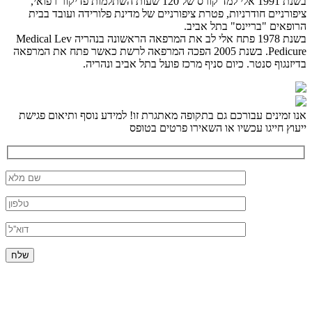
בשנת 1991 אלי למד קורס של 120 שעות השתלמות פדיקור רפואי,
ציפורניים חודרניות, פטרת ציפורניים של מדינת פלורידה ועובד בבית
הרופאים "בריינס" בתל אביב.
בשנת 1978 פתח אלי לב את המרפאה הראשונה בנהריה Medical Lev
Pedicure. בשנת 2005 הפכה המרפאה לרשת כאשר פתח את המרפאה
בדיזנגוף סנטר. כיום סניף מרכז פועל בתל אביב ונהריה.
אנו זמינים עבורכם גם בתקופה מאתגרת זו! למידע נוסף ותיאום פגישת
ייעוץ חייגו עכשיו או השאירו פרטים בטופס