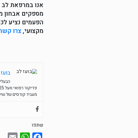
אנו במרפאת לב פ
מספקים אבחון מק
הפעמים נציע לכם
מקצועי,
צרו קשר
בועז 
הבעלים
פדיקור רפואי מעל 25 שנות נסיון, מנהל את לב פדיקור רפואי בבית הרופאים ריינס 18 תל אביב.
מעביר קורסים של שיטת
שתפו
sApp
il
acebook