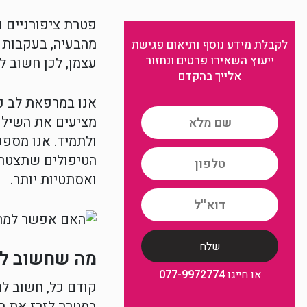
פטרת ציפורניים 
מהבעיה, בעקבות ס
לקבלת מידע נוסף ותיאום פגישת
ייעוץ השאירו פרטים ונחזור
עצמן, לכן חשוב ל
אלייך בהקדם
אנו במרפאת לב פד
מציעים את השילו
ולתמיד. אנו מספק
הטיפולים שתצטרכו
ואסתטיות יותר.
מה שחשוב לדע
או חייגו
077-9972774
קודם כל, חשוב ל
במטרה לזרז את הה