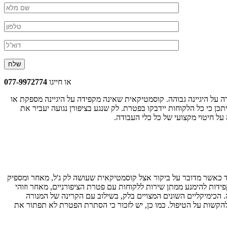
או חייגו
077-9972774
דה על היגיינה גבוהה. קוסמטיקאית שאינה מקפידה על היגיינה מספקת או
כן כי כל הלקוחות יידבקו בפטרת. לק שנגע בציפורן נגועה יעביר את
ל חיטוי מקצועי של כל כלי העבודה.
ד כאשר מדובר על ביקור אצל קוסמטיקאית שעושה לק ג'ל, מאחר ומספיק
ידות להימנע ממתן שירות ללקוחות עם פטרת הציפורניים, מאחר וזוהי
 הכימיקליים השונים המצויים בלק, בשילוב עם הקרינה של המנורה
להקשות על הטיפול. כמו כן, יש לזכור כי הסתרת הפטרת לא תפתור את