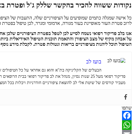
נקודות ששווה להכיר בהקשר של
לק ג'ל ופטרת בצ
כל אישה שמגלה כתמים שמופיעים על הציפורניים שלה, התעבות של הציפורן
לרוב פטרת העור מאופיינת בעור מגורה, אדמומי ומגרד, לכן טיפול בפטר
על אבחון מקיף של מצב הציפורן והתאמת תוכנית הטיפול האידיאלית ביותר 
הטיפול תוכל ליהנות מציפורניים בריאות ונטולות פטרת. לקבלת מידע נוסף ו
בועז לב
הבעלים של הקליניקה בת"א והוא גם אחראי על כל הטיפולים 
פדיקור רפואי מעל 25 שנות נסיון, מנהל את לב פדיקור רפואי בבית הרופאים ריינס 18 תל אביב.
מעביר קורסים של שיטת אלי לב להוצאת ציפורניים חודרניות ויבלות בכל המצ
שתפו
Facebook