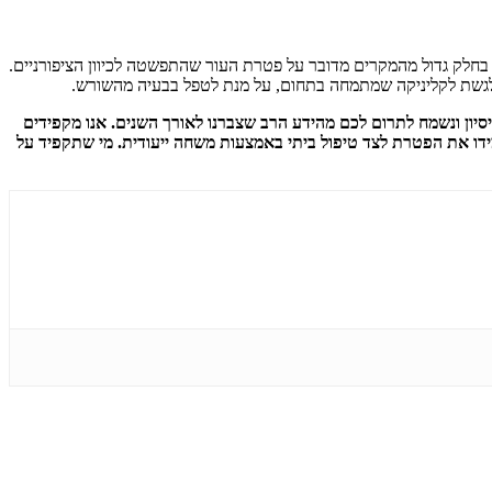
 בחלק גדול מהמקרים מדובר על פטרת העור שהתפשטה לכיוון הציפורניים.
ב לגשת לקליניקה שמתמחה בתחום, על מנת לטפל בבעיה מהשורש.
י נשמח לסייע לכן לטפל בפטרת הציפורניים שלכן אחת ולתמיד. אנו מתמחים בתחום ומחזיקים בוותק וניסיון של מעל ל- 50 שנות ניסיון ונשמח לתרום לכם מהידע הרב שצברנו לאורך השנים. אנו מקפידים
שמידו את הפטרת לצד טיפול ביתי באמצעות משחה ייעודית. מי שתקפיד על